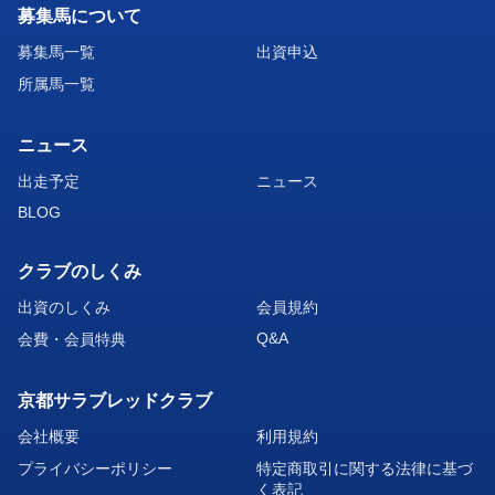
年産馬までの規約は地方競馬馬主の資格を有して
募集馬について
いないことを前提としており、勝ち上がった馬に
募集馬一覧
出資申込
ついては出資会員様全員の同意を得られない限り
所属馬一覧
地方競馬への転出ができません。結果、勝ち上が
ニュース
ることで選択肢が狭まる結果となりかねません。
出走予定
ニュース
BLOG
ダートを得意とする当クラブ所属馬は、サイレン
スタイムの成功例があるように、地方競馬へ移籍
クラブのしくみ
させることでより活躍できる馬が多数埋もれてい
出資のしくみ
会員規約
ると想定されます。
Q&A
会費・会員特典
単にJRAで頭打ちになっているという理由だけで
京都サラブレッドクラブ
なく、根拠ある事情が揃った馬について地方競馬
会社概要
利用規約
転出をお願いしておりますので、その際は全員一
プライバシーポリシー
特定商取引に関する法律に基づ
く表記
致で同意いただけると幸いでございます。