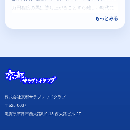
万円程度の馬は勝ち上がることすら難しい時代に
なっています。そんな中、2022年産馬は勝ち上が
もっとみる
り3割を超え、よく頑張ってくれたと思います。
この世代より育成の方針を変え、早く本州へ移動
させること、少しでも早くデビューさせることを
意識しました。
さらに積極的に交流競走にも出走させることで、
勝ち上がりのチャンスを引き寄せました。今後も
株式会社京都サラブレッドクラブ
引き続き同様の取り組みを継続していくつもりで
〒525-0037
ございます。
滋賀県草津市西大路町9-13 西大路ビル 2F
ただお断りしなければならないこともあり、2022