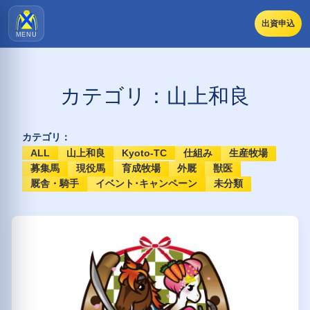
出資申込
MENU
カテゴリ：山上和良
カテゴリ：
ALL
山上和良
Kyoto-TC
仕組み
生産牧場
募集馬
現役馬
育成牧場
外厩
獣医
厩舎・騎手
イベント･キャンペーン
未分類