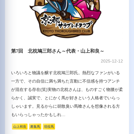
第7回 北枕鳩三郎さん～代表・山上和良～
2025-12-12
いろいろと物議を醸す北枕鳩三郎氏。熱烈なファンがいる
一方で、その自信に満ち満ちた言動に不信感を持つアンチ
が混在する存在(笑)実物の北枕さんは、ものすごく物腰が柔
らかく、誠実で、とにかく馬が好きという人格者でいらっ
しゃいます。見るからに胡散臭い馬喰さんを想像される方
もいらっしゃったかもしれ…
山上和良
募集馬
現役馬