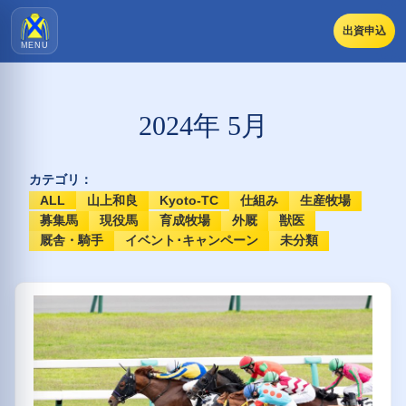
出資申込
MENU
2024年 5月
カテゴリ：
ALL
山上和良
Kyoto-TC
仕組み
生産牧場
募集馬
現役馬
育成牧場
外厩
獣医
厩舎・騎手
イベント･キャンペーン
未分類