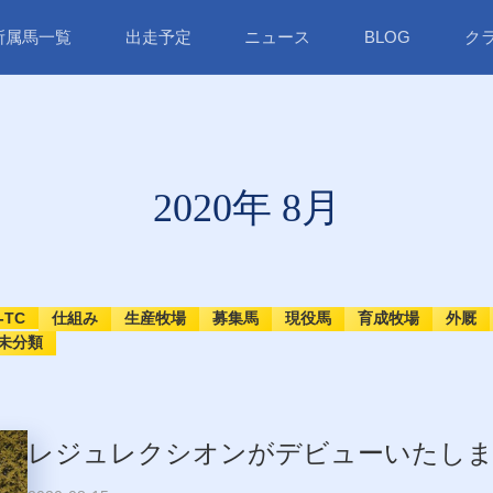
所属馬一覧
出走予定
ニュース
BLOG
ク
2020年 8月
-TC
仕組み
生産牧場
募集馬
現役馬
育成牧場
外厩
未分類
レジュレクシオンがデビューいたし