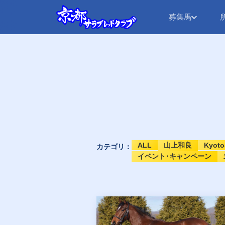
募集馬
ALL
山上和良
Kyoto
カテゴリ：
イベント･キャンペーン