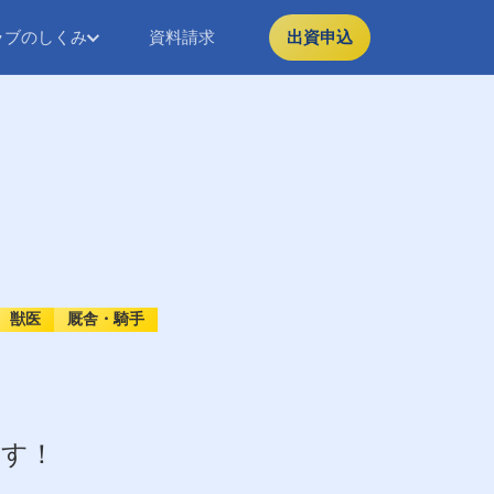
ラブのしくみ
資料請求
出資申込
獣医
厩舎・騎手
ます！