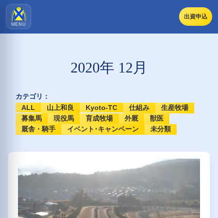
出資申込
MENU
2020年 12月
カテゴリ：
ALL
山上和良
Kyoto-TC
仕組み
生産牧場
募集馬
現役馬
育成牧場
外厩
獣医
厩舎・騎手
イベント･キャンペーン
未分類