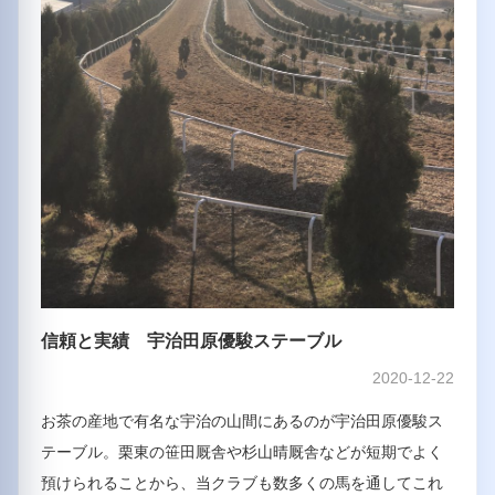
信頼と実績 宇治田原優駿ステーブル
2020-12-22
お茶の産地で有名な宇治の山間にあるのが宇治田原優駿ス
テーブル。栗東の笹田厩舎や杉山晴厩舎などが短期でよく
預けられることから、当クラブも数多くの馬を通してこれ