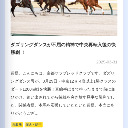
ダズリングダンスが不屈の精神で中央再転入後の快
勝劇 ！
2025-03-31
皆様、こんにちは。京都サラブレッドクラブです。ダズリ
ングダンス号が、3月29日・中京12Ｒ 4歳以上1勝クラスの
ダート1200m戦を快勝！直線半ばまで持ったままで前に並
びかけ、追い出されてから後続を突き放す見事な勝利でし
た。関係者様、本馬を応援していただいた皆様、本当にあ
りがとうござ…
現役馬
厩舎・騎手