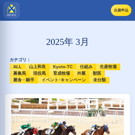
出資申込
MENU
2025年 3月
カテゴリ：
ALL
山上和良
Kyoto-TC
仕組み
生産牧場
募集馬
現役馬
育成牧場
外厩
獣医
厩舎・騎手
イベント･キャンペーン
未分類