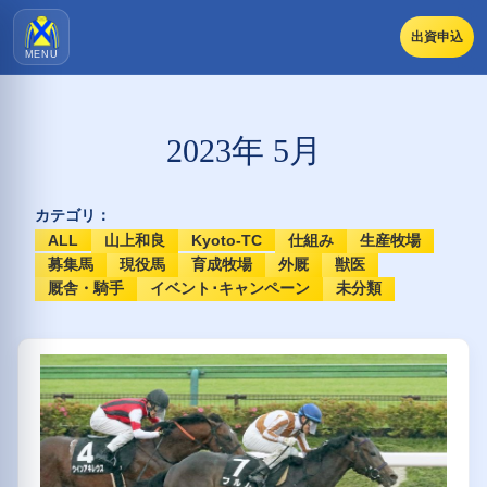
出資申込
MENU
2023年 5月
カテゴリ：
ALL
山上和良
Kyoto-TC
仕組み
生産牧場
募集馬
現役馬
育成牧場
外厩
獣医
厩舎・騎手
イベント･キャンペーン
未分類