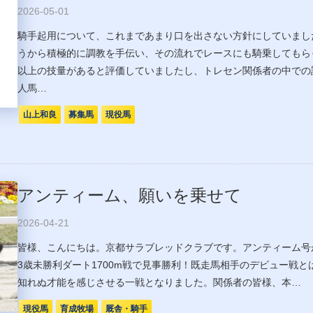
2026-05-01
騎手起用について、これまであまり口を出さない方針にしていまし
うから積極的に調教を手伝い、その流れでレースにも騎乗してもら
以上の技量があると評価していましたし、トレセン関係者の中での
人馬…
山上和良
募集馬
現役馬
アンティーム、願いを乗せて
2026-04-21
皆様、こんにちは。京都サラブレッドクラブです。アンティーム号が、
3歳未勝利ダート1700m戦で見事勝利！既走馬相手のデビュー戦
知れぬ才能を感じさせる一戦となりました。関係者の皆様、本…
現役馬
育成牧場
厩舎・騎手