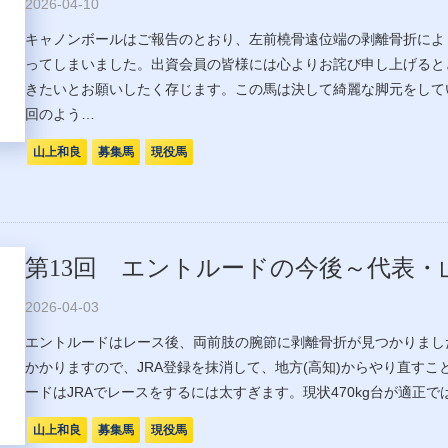
2026-04-10
キャノンボールはご報告のとおり、左前橈骨遠位端の剥離骨折によ
ってしまいました。出資会員の皆様には心よりお詫び申し上げると
きたいとお願いしたく存じます。この馬は決して綺麗な脚元をして
回のよう…
山上和良
募集馬
現役馬
第13回 エントルードの今後～代表・
2026-04-03
エントルードはレース後、両前肢の腕節に剥離骨折が見つかりまし
かかりますので、JRA登録を抹消して、地方(高知)からやり直す
ードはJRAでレースをするには太すぎます。現状470kg台が適正で
山上和良
募集馬
現役馬