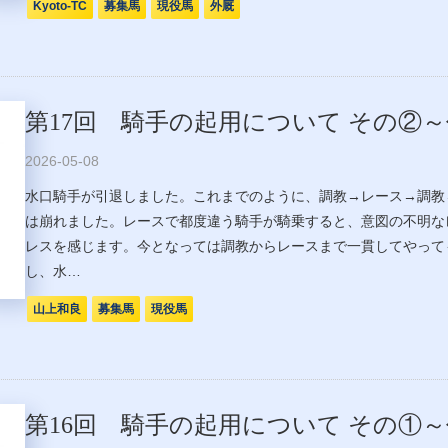
Kyoto-TC
募集馬
現役馬
外厩
第17回 騎手の起用について その②
2026-05-08
水口騎手が引退しました。これまでのように、調教→レース→調教
は崩れました。レースで都度違う騎手が騎乗すると、意図の不明な
レスを感じます。今となっては調教からレースまで一貫してやって
し、水…
山上和良
募集馬
現役馬
第16回 騎手の起用について その①