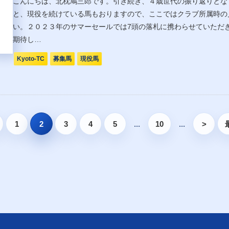
こんにちは、北枕鳩三郎です。引き続き、４歳世代の振り返りとな
と、現役を続けている馬もおりますので、ここではクラブ所属時の
い。２０２３年のサマーセールでは7頭の落札に携わらせていただ
期待し…
Kyoto-TC
募集馬
現役馬
1
2
3
4
5
...
10
...
>