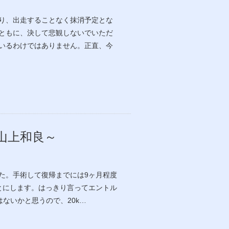
り、出走することなく抹消予定とな
ともに、決して悲観しないでいただ
いるわけではありません。正直、今
山上和良～
た。手術して復帰までには9ヶ月程度
ことにします。はっきり言ってエントル
はないかと思うので、20k…