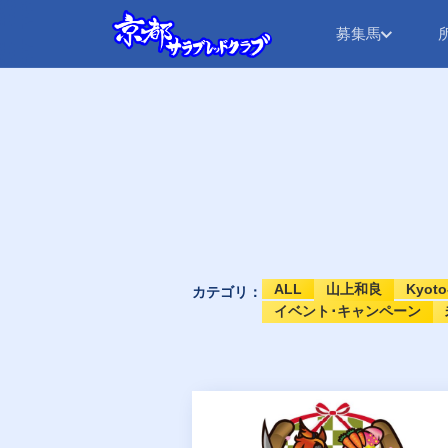
募集馬
ALL
山上和良
Kyoto
カテゴリ：
イベント･キャンペーン