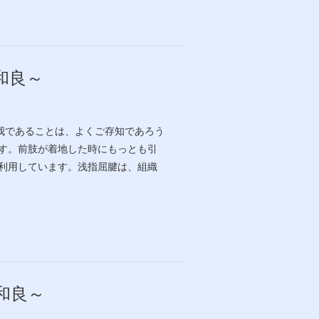
和良～
我であることは、よくご存知であろう
す。前肢が着地した時にもっとも引
利用しています。浅指屈腱は、組織
和良～