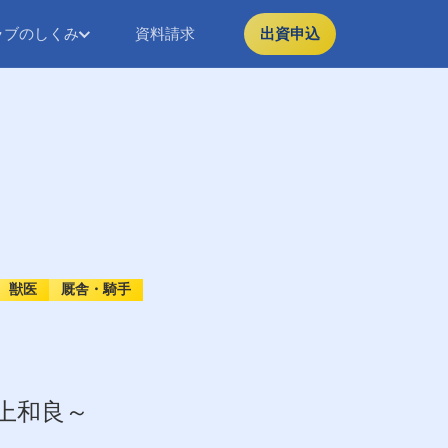
ラブのしくみ
資料請求
出資申込
獣医
厩舎・騎手
上和良～