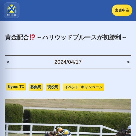
出資申込
MENU
黄金配合
～ハリウッドブルースが初勝利～
＜
2024/04/17
＞
Kyoto-TC
募集馬
現役馬
イベント･キャンペーン