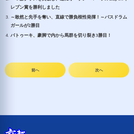
レブン賞を勝利しました
～敢然と先手を奪い、直線で勝負根性発揮！～バスドラム
ガールが2勝目
バトゥーキ、豪脚で内から馬群を切り裂き3勝目！
前へ
次へ