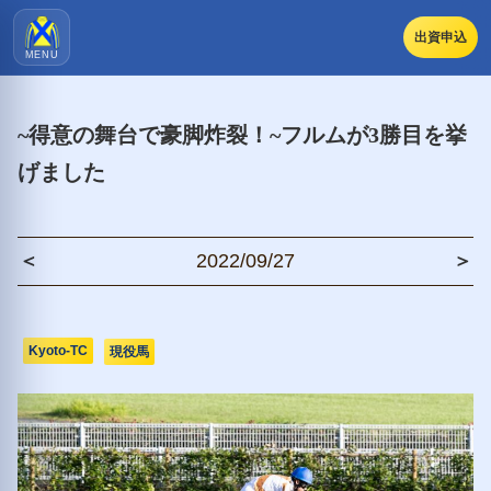
出資申込
MENU
~得意の舞台で豪脚炸裂！~フルムが3勝目を挙
げました
＜
2022/09/27
＞
Kyoto-TC
現役馬