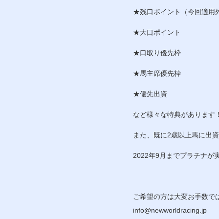
★残口ポイント（今回適用
★大口ポイント
★口取り優先枠
★馬主席優先枠
★優先出資
など様々な特典があります
また、既に2歳以上馬に出資
2022年9月までプラチナ
ご希望の方は大変お手数で
info@newworldracing.jp