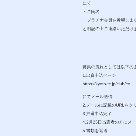
にて
・ご氏名
・プラチナ会員を希望しま
と明記の上ご連絡いただけ
募集の流れとしては以下の
1.出資申込ページ
https://kyoto-tc.jp/club/ce
にてメール送信
2.メールに記載のURLを
3.抽選申込完了
4.2月25日当選者の方にメ
5.書類を返送