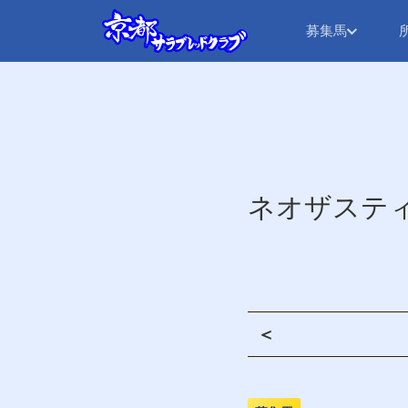
募集馬
ネオザステ
＜