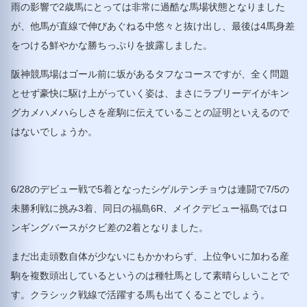
雨の影響で2歳馬にとっては非常に過酷な馬場状態となりました
が、他馬が直線で伸びあぐねる中悠々と抜け出し、最後は4馬身差
をつける鮮やかな勝ちっぷりを披露しました。
阪神競馬場はゴール前に坂があるタフなコースですが、全く問題
とせず豪快に駆け上がっていく姿は、まさにラブリーデイがキン
グカメハメハらしさを産駒に伝えていることの証明といえるので
はないでしょうか。
6/28のデビュー戦で5着となったシゲルテンチョウは連闘で7/5の
未勝利戦に挑み3着、同日の福島6R、メイクデビュー福島ではロ
ンギングバースがクビ差の2着となりました。
まだ出走頭数自体が少ないにもかかわらず、上位争いに加わる産
駒を複数頭出しているというのは種牡馬として素晴らしいことで
す。クラシック戦線で活躍する馬も出てくることでしょう。