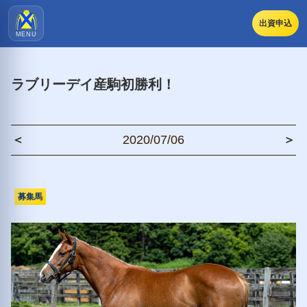
出資申込
MENU
ラブリーデイ産駒初勝利！
＜
2020/07/06
＞
募集馬