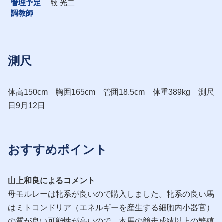
管理予定
牧 光二
調教師
測尺
体高150cm 胸囲165cm 管囲18.5cm 体重389kg 測尺
日9月12日
おすすめポイント
山上和良によるコメント
母モルレーは牝系が良いので購入しました。牝系の良い馬
はミトコンドリア（エネルギーを産生する細胞内小器官）
の質が良い可能性が高いので、本馬の競走成績以上の繁殖