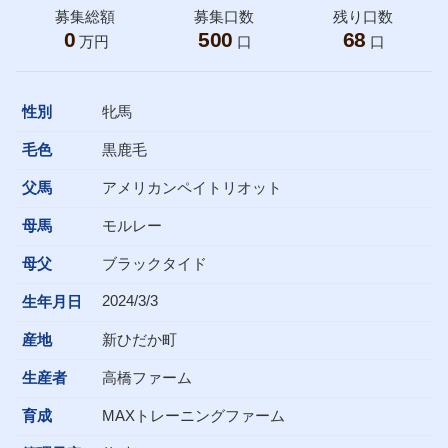
募集総額
募集口数
残り口数
0
500
68
万円
口
口
性別
牝馬
毛色
黒鹿毛
父馬
アメリカンペイトリオット
母馬
モルレー
母父
ブラックタイド
2024/3/3
生年月日
産地
新ひだか町
生産者
高橋ファーム
育成
MAXトレーニングファーム