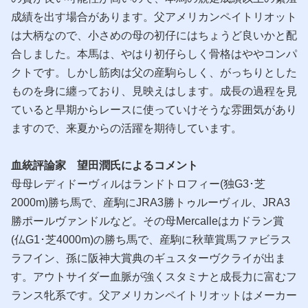
成績を出す場合があります。父アメリカンペイトリオット
は大柄なので、小さめの母の初仔にはちょうど良いかと配
合しました。本馬は、やはり初仔らしく骨格はややコンパ
クトです。しかし筋肉は父の産駒らしく、がっちりとした
ものを身に纏っており、見映えはします。成長の過程を見
ていると早期からレースに使っていけそうな雰囲気があり
ますので、来夏からの活躍を期待しています。
血統評論家 望田潤氏によるコメント
母母レディドーヴィルはランドトロフィー(独G3･芝
2000m)勝ち馬で、産駒にJRA3勝トゥルーヴィル、JRA3
勝ポールヴァンドルなど。その母Mercalleはカドラン賞
(仏G1･芝4000m)の勝ち馬で、産駒に秋華賞馬ファビラス
ラフイン、孫に阪神大賞典のギュスターヴクライが出ま
す。アウトサイダー血脈が強くスタミナと成長力に富むフ
ランス牝系です。父アメリカンペイトリオットはメーカー