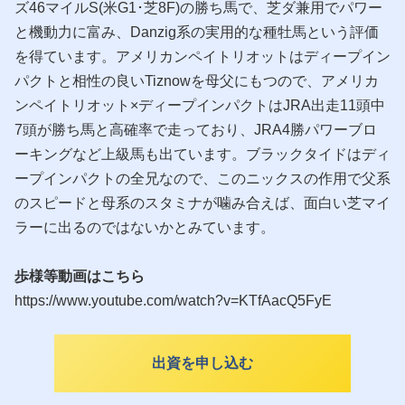
ズ46マイルS(米G1･芝8F)の勝ち馬で、芝ダ兼用でパワー
と機動力に富み、Danzig系の実用的な種牡馬という評価
を得ています。アメリカンペイトリオットはディープイン
パクトと相性の良いTiznowを母父にもつので、アメリカ
ンペイトリオット×ディープインパクトはJRA出走11頭中
7頭が勝ち馬と高確率で走っており、JRA4勝パワーブロ
ーキングなど上級馬も出ています。ブラックタイドはディ
ープインパクトの全兄なので、このニックスの作用で父系
のスピードと母系のスタミナが噛み合えば、面白い芝マイ
ラーに出るのではないかとみています。
歩様等動画はこちら
https://www.youtube.com/watch?v=KTfAacQ5FyE
出資を申し込む