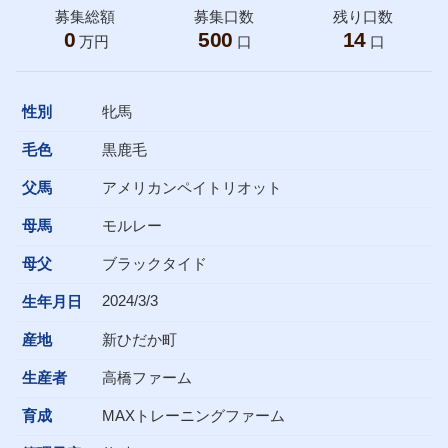
募集総額
募集口数
残り口数
0
500
14
万円
口
口
性別
牝馬
毛色
黒鹿毛
父馬
アメリカンペイトリオット
母馬
モルレー
母父
ブラックタイド
2024/3/3
生年月日
産地
新ひだか町
生産者
高橋ファーム
育成
MAXトレーニングファーム