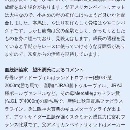
成績を出す場合があります。父アメリカンペイトリオット
は大柄なので、小さめの母の初仔にはちょうど良いかと配
合しました。本馬は、やはり初仔らしく骨格はややコンパ
クトです。しかし筋肉は父の産駒らしく、がっちりとした
ものを身に纏っており、見映えはします。成長の過程を見
ていると早期からレースに使っていけそうな雰囲気があり
ますので、来夏からの活躍を期待しています。
血統評論家 望田潤氏によるコメント
母母レディドーヴィルはランドトロフィー(独G3･芝
2000m)勝ち馬で、産駒にJRA3勝トゥルーヴィル、JRA3
勝ポールヴァンドルなど。その母Mercalleはカドラン賞
(仏G1･芝4000m)の勝ち馬で、産駒に秋華賞馬ファビラス
ラフイン、孫に阪神大賞典のギュスターヴクライが出ま
す。アウトサイダー血脈が強くスタミナと成長力に富むフ
ランス牝系です。父アメリカンペイトリオットはメーカー