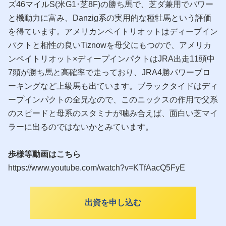
ズ46マイルS(米G1･芝8F)の勝ち馬で、芝ダ兼用でパワー
と機動力に富み、Danzig系の実用的な種牡馬という評価
を得ています。アメリカンペイトリオットはディープイン
パクトと相性の良いTiznowを母父にもつので、アメリカ
ンペイトリオット×ディープインパクトはJRA出走11頭中
7頭が勝ち馬と高確率で走っており、JRA4勝パワーブロ
ーキングなど上級馬も出ています。ブラックタイドはディ
ープインパクトの全兄なので、このニックスの作用で父系
のスピードと母系のスタミナが噛み合えば、面白い芝マイ
ラーに出るのではないかとみています。
歩様等動画はこちら
https://www.youtube.com/watch?v=KTfAacQ5FyE
出資を申し込む