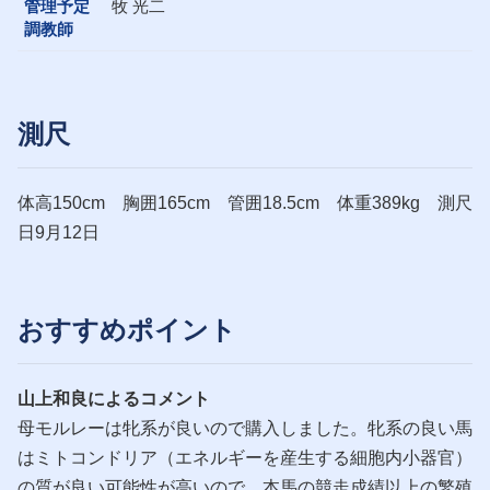
管理予定
牧 光二
調教師
測尺
体高150cm 胸囲165cm 管囲18.5cm 体重389kg 測尺
日9月12日
おすすめポイント
山上和良によるコメント
母モルレーは牝系が良いので購入しました。牝系の良い馬
はミトコンドリア（エネルギーを産生する細胞内小器官）
の質が良い可能性が高いので、本馬の競走成績以上の繁殖