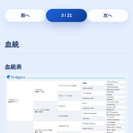
前へ
3 / 21
次へ
血統
血統表