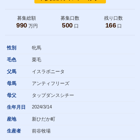
募集総額
募集口数
残り口数
990
500
166
万円
口
口
性別
牝馬
毛色
栗毛
父馬
イスラボニータ
母馬
アンティフリーズ
母父
タップダンスシチー
2024/3/14
生年月日
産地
新ひだか町
生産者
前谷牧場