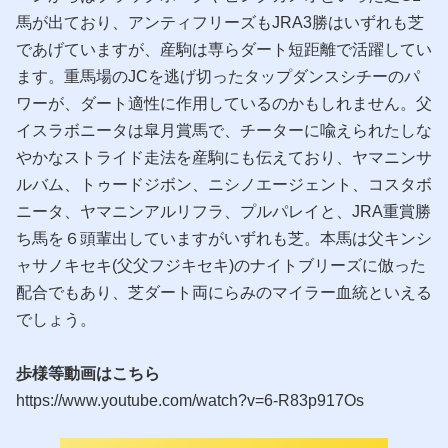
馬が出ており、アンティフリーズもJRA3勝はいずれも芝
であげていますが、産駒は専らダート短距離で活躍してい
ます。重馬場のJCを逃げ切ったタップダンスシチーのパ
ワーが、ダート適性に作用しているのかもしれません。父
イスラボニータは皐月賞馬で、チーターに喩えられたしな
やかなストライド走法を産駒にも伝えており、ヤマニンサ
ルバム、トゥードジボン、ニシノエージェント、コスタボ
ニータ、ヤマニンアルリフラ、プルパレイと、JRA重賞勝
ち馬を６頭輩出していますがいずれも芝。本馬は父キンシ
ャサノキセキ(父父フジキセキ)のナイトブリーズに倣った
配合でもあり、芝ダート両にらみのマイラー血統といえる
でしょう。
歩様等動画はこちら
https://www.youtube.com/watch?v=6-R83p917Os