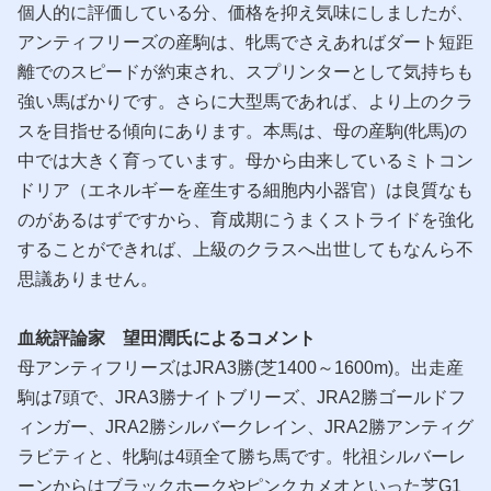
個人的に評価している分、価格を抑え気味にしましたが、
アンティフリーズの産駒は、牝馬でさえあればダート短距
離でのスピードが約束され、スプリンターとして気持ちも
強い馬ばかりです。さらに大型馬であれば、より上のクラ
スを目指せる傾向にあります。本馬は、母の産駒(牝馬)の
中では大きく育っています。母から由来しているミトコン
ドリア（エネルギーを産生する細胞内小器官）は良質なも
のがあるはずですから、育成期にうまくストライドを強化
することができれば、上級のクラスへ出世してもなんら不
思議ありません。
血統評論家 望田潤氏によるコメント
母アンティフリーズはJRA3勝(芝1400～1600m)。出走産
駒は7頭で、JRA3勝ナイトブリーズ、JRA2勝ゴールドフ
ィンガー、JRA2勝シルバークレイン、JRA2勝アンティグ
ラビティと、牝駒は4頭全て勝ち馬です。牝祖シルバーレ
ーンからはブラックホークやピンクカメオといった芝G1