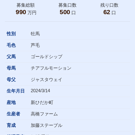
募集総額
募集口数
残り口数
990
500
62
万円
口
口
性別
牡馬
毛色
芦毛
父馬
ゴールドシップ
母馬
チアフルモーション
母父
ジャスタウェイ
2024/3/14
生年月日
産地
新ひだか町
生産者
高橋ファーム
育成
加藤ステーブル