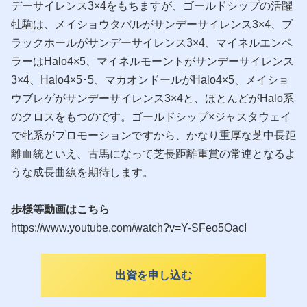
デーサイレンス3×4をもちますが、ゴールドシップの活躍
牡駒は、メイショウタバルがサンデーサイレンス3×4、ブ
ラックホールがサンデーサイレンス3×4、マイネルエンペ
ラーはHalo4×5、マイネルモーントがサンデーサイレンス
3×4、Halo4×5･5、マカオンドールがHalo4×5、メイショ
ウブレゲがサンデーサイレンス3×4と、ほとんどがHalo系
のクロスをもつのです。ゴールドシップ×ジャスタウェイ
で牝系がプロモーションですから、かなり重厚な芝中長距
離血統といえ、古馬になって芝長距離重賞の常連となるよ
うな成長曲線を期待します。
歩様等動画はこちら
https://www.youtube.com/watch?v=Y-SFeo5OacI
出資を申し込む