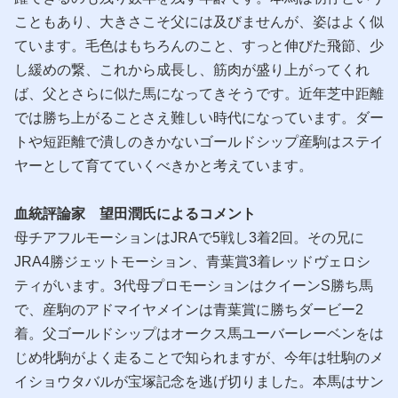
こともあり、大きさこそ父には及びませんが、姿はよく似
ています。毛色はもちろんのこと、すっと伸びた飛節、少
し緩めの繋、これから成長し、筋肉が盛り上がってくれ
ば、父とさらに似た馬になってきそうです。近年芝中距離
では勝ち上がることさえ難しい時代になっています。ダー
トや短距離で潰しのきかないゴールドシップ産駒はステイ
ヤーとして育てていくべきかと考えています。
血統評論家 望田潤氏によるコメント
母チアフルモーションはJRAで5戦し3着2回。その兄に
JRA4勝ジェットモーション、青葉賞3着レッドヴェロシ
ティがいます。3代母プロモーションはクイーンS勝ち馬
で、産駒のアドマイヤメインは青葉賞に勝ちダービー2
着。父ゴールドシップはオークス馬ユーバーレーベンをは
じめ牝駒がよく走ることで知られますが、今年は牡駒のメ
イショウタバルが宝塚記念を逃げ切りました。本馬はサン