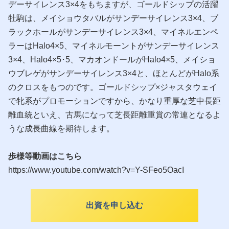
デーサイレンス3×4をもちますが、ゴールドシップの活躍
牡駒は、メイショウタバルがサンデーサイレンス3×4、ブ
ラックホールがサンデーサイレンス3×4、マイネルエンペ
ラーはHalo4×5、マイネルモーントがサンデーサイレンス
3×4、Halo4×5･5、マカオンドールがHalo4×5、メイショ
ウブレゲがサンデーサイレンス3×4と、ほとんどがHalo系
のクロスをもつのです。ゴールドシップ×ジャスタウェイ
で牝系がプロモーションですから、かなり重厚な芝中長距
離血統といえ、古馬になって芝長距離重賞の常連となるよ
うな成長曲線を期待します。
歩様等動画はこちら
https://www.youtube.com/watch?v=Y-SFeo5OacI
出資を申し込む