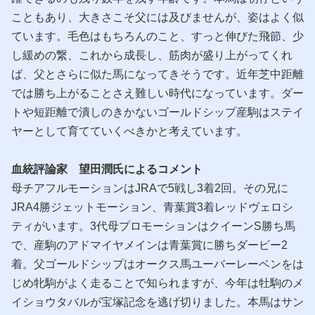
こともあり、大きさこそ父には及びませんが、姿はよく似
ています。毛色はもちろんのこと、すっと伸びた飛節、少
し緩めの繋、これから成長し、筋肉が盛り上がってくれ
ば、父とさらに似た馬になってきそうです。近年芝中距離
では勝ち上がることさえ難しい時代になっています。ダー
トや短距離で潰しのきかないゴールドシップ産駒はステイ
ヤーとして育てていくべきかと考えています。
血統評論家 望田潤氏によるコメント
母チアフルモーションはJRAで5戦し3着2回。その兄に
JRA4勝ジェットモーション、青葉賞3着レッドヴェロシ
ティがいます。3代母プロモーションはクイーンS勝ち馬
で、産駒のアドマイヤメインは青葉賞に勝ちダービー2
着。父ゴールドシップはオークス馬ユーバーレーベンをは
じめ牝駒がよく走ることで知られますが、今年は牡駒のメ
イショウタバルが宝塚記念を逃げ切りました。本馬はサン