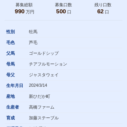
募集総額
募集口数
残り口数
990
500
62
万円
口
口
性別
牡馬
毛色
芦毛
父馬
ゴールドシップ
母馬
チアフルモーション
母父
ジャスタウェイ
2024/3/14
生年月日
産地
新ひだか町
生産者
高橋ファーム
育成
加藤ステーブル