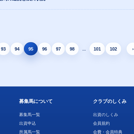
93
94
95
96
97
98
...
101
102
›
募集馬について
クラブのしくみ
募集馬一覧
出資のしくみ
出資申込
会員規約
所属馬一覧
会費・会員特典