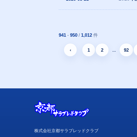
941
-
950
/
1,012
件
‹
1
2
...
92
株式会社京都サラブレッドクラブ