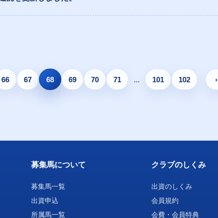
66
67
68
69
70
71
...
101
102
›
募集馬について
クラブのしくみ
募集馬一覧
出資のしくみ
出資申込
会員規約
所属馬一覧
会費・会員特典