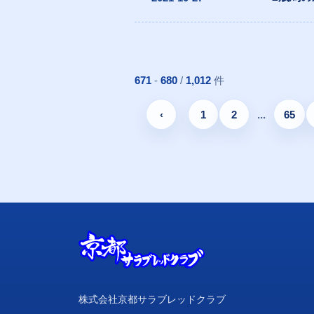
671
-
680
/
1,012
件
‹
1
2
...
65
株式会社京都サラブレッドクラブ