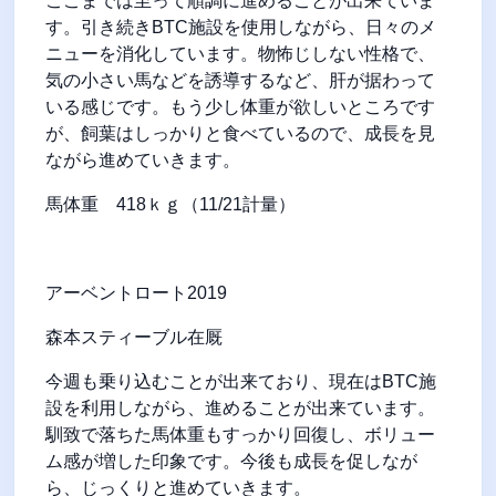
ここまでは至って順調に進めることが出来ていま
す。引き続き
BTC
施設を使用しながら、日々のメ
ニューを消化しています。物怖じしない性格で、
気の小さい馬などを誘導するなど、肝が据わって
いる感じです。もう少し体重が欲しいところです
が、飼葉はしっかりと食べているので、成長を見
ながら進めていきます。
馬体重
418
ｋｇ（
11/21
計量）
アーベントロート
2019
森本スティーブル在厩
今週も乗り込むことが出来ており、現在は
BTC
施
設を利用しながら、進めることが出来ています。
馴致で落ちた馬体重もすっかり回復し、ボリュー
ム感が増した印象です。今後も成長を促しなが
ら、じっくりと進めていきます。