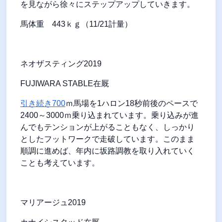
を見ながら徐々にステップアップしていきます。
馬体重
443
ｋｇ（
11/21
計量）
ネオザスティング
2019
FUJIWARA STABLE
在厩
引き続き
700
ｍ馬場を
1
ハロン
18
秒前後のペースで
2400
～
3000
ｍ乗り込まれています。乗り込みが進
んでもテンションが上がることもなく、しっかり
としたフットワークで走破しています。このまま
順調に進めば、年内に坂路調教を取り入れていく
ことも考えています。
マリアージュ
2019