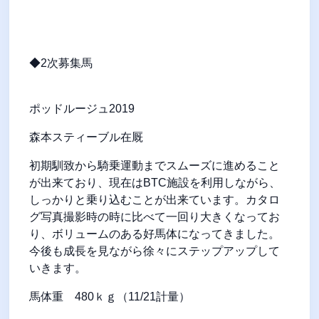
◆2次募集馬
ポッドルージュ
2019
森本スティーブル在厩
初期馴致から騎乗運動までスムーズに進めること
が出来ており、現在は
BTC
施設を利用しながら、
しっかりと乗り込むことが出来ています。カタロ
グ写真撮影時の時に比べて一回り大きくなってお
り、ボリュームのある好馬体になってきました。
今後も成長を見ながら徐々にステップアップして
いきます。
馬体重
480
ｋｇ（
11/21
計量）