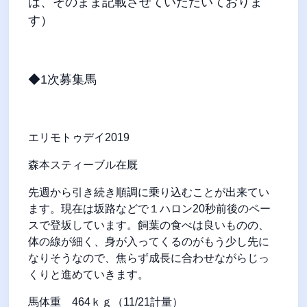
は、そのまま記載させていただいておりま
す）
◆1次募集馬
エリモトゥデイ
2019
森本スティーブル在厩
先週から引き続き順調に乗り込むことが出来てい
ます。現在は坂路などで１ハロン
20
秒前後のペー
スで登坂しています。飼葉の食べは良いものの、
体の線が細く、身が入ってくるのがもう少し先に
なりそうなので、焦らず成長に合わせながらじっ
くりと進めていきます。
馬体重
464
ｋｇ（
11/21
計量）