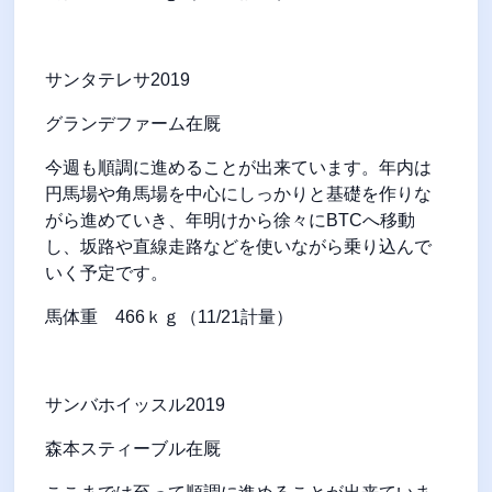
サンタテレサ
2019
グランデファーム在厩
今週も順調に進めることが出来ています。年内は
円馬場や角馬場を中心にしっかりと基礎を作りな
がら進めていき、年明けから徐々に
BTC
へ移動
し、坂路や直線走路などを使いながら乗り込んで
いく予定です。
馬体重
466
ｋｇ（
11/21
計量）
サンバホイッスル
2019
森本スティーブル在厩