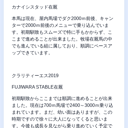
カナイシスタッド在厩
本馬は現在、屋内馬場でダク
2000
ｍ前後、キャン
ターで
2000
ｍ前後のメニューで乗り込んでいま
す。初期馴致もスムーズで特に手もかからず、こ
こまで進めることが出来ました。牧場在厩馬の中
でも進んでいる組に属しており、順調にペースア
ップできています。
クラリティーエス
2019
FUJIWARA STABLE
在厩
初期馴致からここまでは順調に進めることが出来
ました。現在は
700
ｍ馬場で
2400
～
3000
ｍ乗り込
まれています。まだ、幼い面はありますが、この
時期ですので徐々に大人になってくると思いま
す。今後も成長を見ながら乗り進めていく予定で