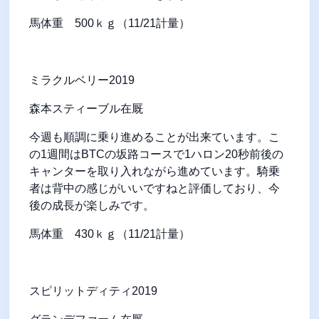
馬体重
500
ｋｇ（
11/21
計量）
ミラクルベリー
2019
森本スティーブル在厩
今週も順調に乗り進めることが出来ています。こ
の
1
週間は
BTC
の坂路コースで
1
ハロン
20
秒前後の
キャンターを取り入れながら進めています。騎乗
者は背中の感じがいいですねと評価しており、今
後の成長が楽しみです。
馬体重
430
ｋｇ（
11/21
計量）
スピリットディティ
2019