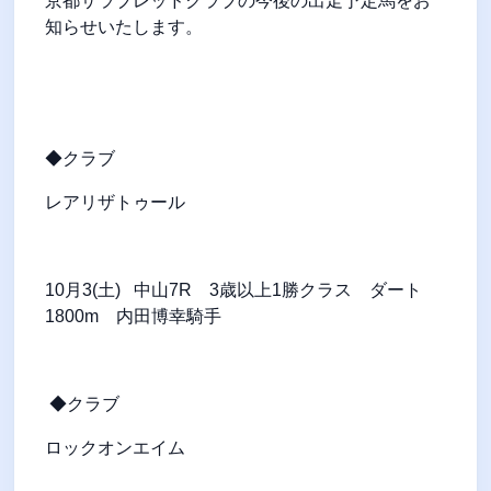
京都サラブレッドクラブの今後の出走予定馬をお
知らせいたします。
◆クラブ
レアリザトゥール
10
月
3(
土
)
中山
7R
3
歳以上
1
勝クラス ダート
1800m
内田博幸騎手
◆クラブ
ロックオンエイム