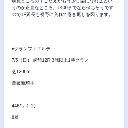
勝負どころの手ごたえがもう少し楽になればとい
うのが正直なところ。1400までなら保ちそうです
ので1F延長も視野に入れて巻き返しを図ります。
♦グランフィエルテ
7/5（日） 函館12R 3歳以上1勝クラス
芝1200m
斎藤新騎手
446㌔（+2）
8着