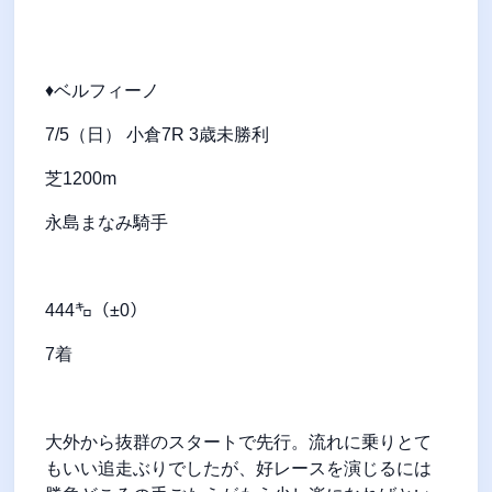
♦ベルフィーノ
7/5（日） 小倉7R 3歳未勝利
芝1200m
永島まなみ騎手
444㌔（±0）
7着
大外から抜群のスタートで先行。流れに乗りとて
もいい追走ぶりでしたが、好レースを演じるには