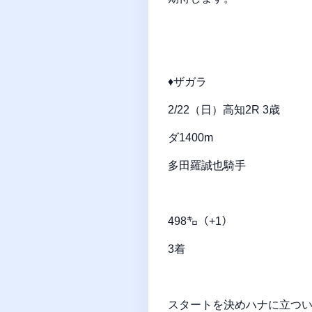
♦ザガラ
2/22（日）高知2R 3歳
ダ1400m
多田羅誠也騎手
498㌔（+1）
3着
スタートを決めハナに立つい