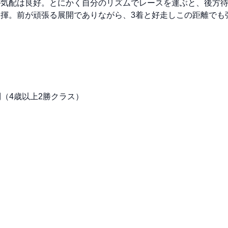
が気配は良好。とにかく自分のリズムでレースを運ぶと、後方
揮。前が頑張る展開でありながら、3着と好走しこの距離でも
島特別（4歳以上2勝クラス）