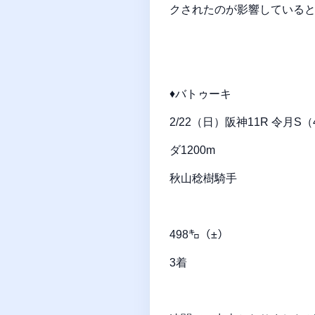
クされたのが影響している
♦バトゥーキ
2/22（日）阪神11R 令月
ダ1200m
秋山稔樹騎手
498㌔（±）
3着