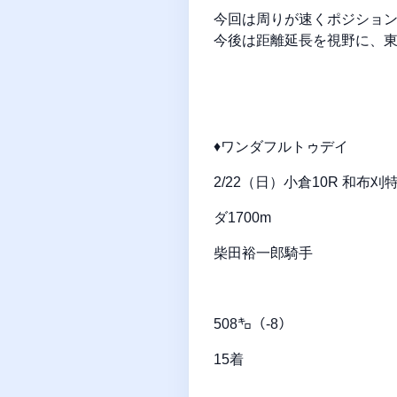
今回は周りが速くポジショ
今後は距離延長を視野に、
♦ワンダフルトゥデイ
2/22（日）小倉10R 和
ダ1700m
柴田裕一郎騎手
508㌔（-8）
15着