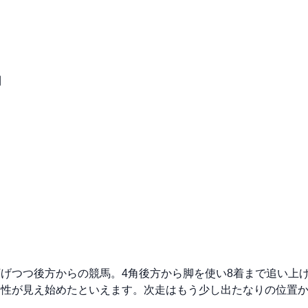
勝利
げつつ後方からの競馬。4角後方から脚を使い8着まで追い上
適性が見え始めたといえます。次走はもう少し出たなりの位置