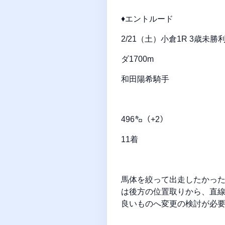
♦エントルード
2/21（土）小倉1R 3歳未
ダ1700m
和田陽希騎手
496㌔（+2）
11着
馬体を絞って出走したかっ
は後方の位置取りから、直
良いものへ変更の検討が必