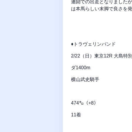
連闘での出走となりました
は本馬らしい末脚で良さを発
♦トラヴェリンバンド
2/22（日）東京12R 大
ダ1400m
横山武史騎手
474㌔（+8）
11着