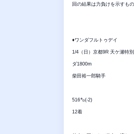
回の結果は力負けを示すも
♦ワンダフルトゥデイ
1/4（日）京都9R 天ケ瀬特
ダ1800m
柴田裕一郎騎手
516㌔(-2)
12着