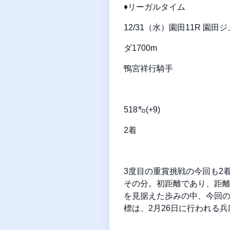
♦リーガルタイム
12/31（水）園田11R 園
ダ1700m
鴨宮祥行騎手
518㌔(+9)
2着
3度目の重賞挑戦の今回も2
その分。初距離であり、距離
を見据えた歩みの中、今回
標は、2月26日に行われる兵