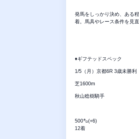
発馬をしっかり決め、ある程
着。馬具やレース条件を見
♦ギフテッドスペック
1/5（月）京都6R 3歳未勝
芝1600m
秋山稔樹騎手
500㌔(+6)
12着