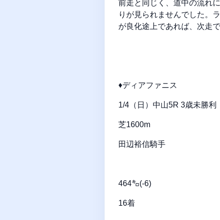
前走と同じく、道中の流れ
りが見られませんでした。
が良化途上であれば、次走
♦ディアファニス
1/4（日）中山5R 3歳未勝利
芝1600m
田辺裕信騎手
464㌔(-6)
16着