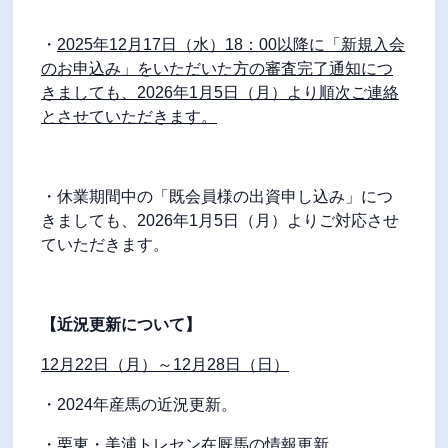
・
2025
年
12
月
17
日（水）
18
：
00
以降に「新規入会
のお申込み」をいただいた方の審査完了通知につ
きましても、
2026
年
1
月
5
日（月）より順次ご連絡
とさせていただきます。
・休業期間中の「既会員様の出資申し込み」につ
きましても、
2026
年
1
月
5
日（月）よりご対応させ
ていただきます。
【近況更新について】
12
月
22
日（月）～
12
月
28
日（日）
・
2024
年産馬の近況更新。
・栗東・美浦トレセン在厩馬の情報更新