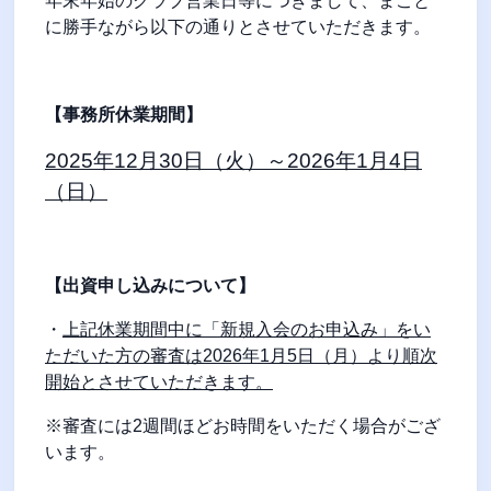
年末年始のクラブ営業日等につきまして、まこと
に勝手ながら以下の通りとさせていただきます。
【事務所休業期間】
2025
年
12
月
30
日（火）～
2026
年
1
月
4
日
（日）
【出資申し込みについて】
・
上記休業期間中に「新規入会のお申込み」をい
ただいた方の審査は
2026
年
1
月
5
日（月）より順次
開始とさせていただきます。
※審査には
2
週間ほどお時間をいただく場合がござ
います。