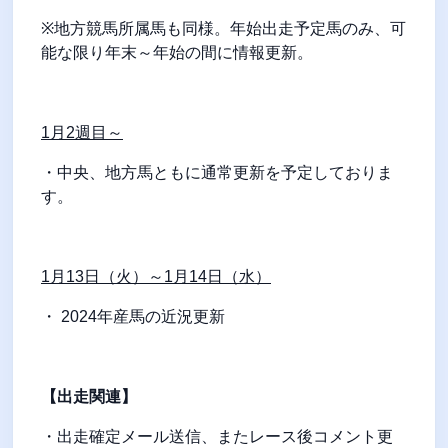
※
地方競馬所属馬も同様。年始出走予定馬のみ、可
能な限り年末～年始の間に情報更新。
1
月
2
週目～
・中央、地方馬ともに通常更新を予定しておりま
す。
1
月
13
日（火）～
1
月
14
日（水）
・
2024
年産馬の近況更新
【出走関連】
・出走確定メール送信、またレース後コメント更