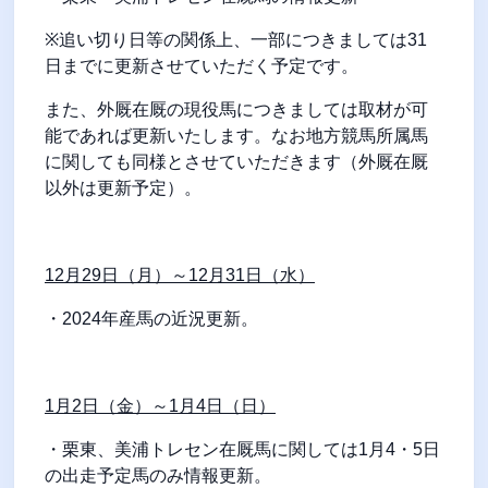
※
追い切り日等の関係上、一部につきましては
31
日までに更新させていただく予定です。
また、外厩在厩の現役馬につきましては取材が可
能であれば更新いたします。なお地方競馬所属馬
に関しても同様とさせていただきます（外厩在厩
以外は更新予定）。
12
月
29
日（月）～
12
月
31
日（水）
・
2024
年産馬の近況更新。
1
月
2
日（金）～
1
月
4
日（日）
・栗東、美浦トレセン在厩馬に関しては
1
月
4
・
5
日
の出走予定馬のみ情報更新。