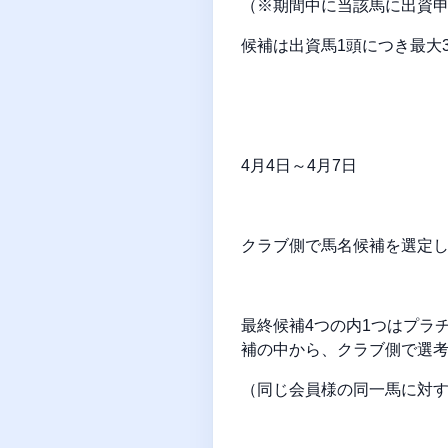
（※期間中に当該馬に出資
候補は出資馬1頭につき最大
4月4日～4月7日
クラブ側で馬名候補を選定し
最終候補4つの内1つはプラ
補の中から、クラブ側で選
（同じ会員様の同一馬に対