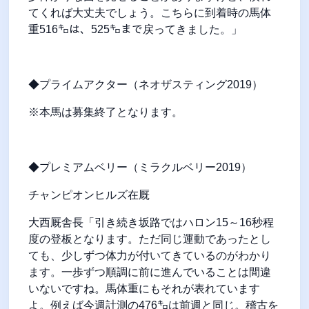
てくれば大丈夫でしょう。こちらに到着時の馬体
重516㌔は、525㌔まで戻ってきました。」
◆プライムアクター（ネオザスティング2019）
※本馬は募集終了となります。
◆プレミアムベリー（ミラクルベリー2019）
チャンピオンヒルズ在厩
大西厩舎長「引き続き坂路ではハロン15～16秒程
度の登板となります。ただ同じ運動であったとし
ても、少しずつ体力が付いてきているのがわかり
ます。一歩ずつ順調に前に進んでいることは間違
いないですね。馬体重にもそれが表れています
よ。例えば今週計測の476㌔は前週と同じ。稽古を