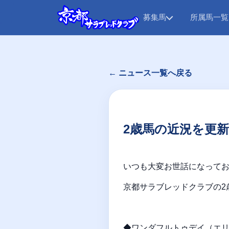
募集馬
所属馬一覧
← ニュース一覧へ戻る
2歳馬の近況を更
いつも大変お世話になって
京都サラブレッドクラブの2
◆ワンダフルトゥデイ（エリモ