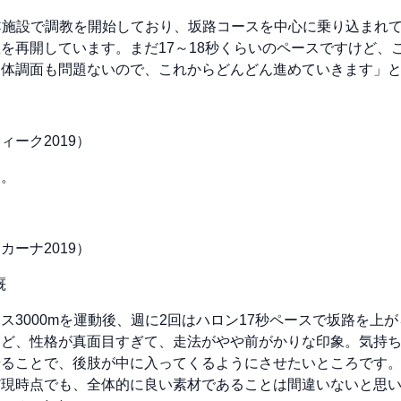
C施設で調教を開始しており、坂路コースを中心に乗り込まれ
を再開しています。まだ17～18秒くらいのペースですけど、
。体調面も問題ないので、これからどんどん進めていきます」
ーク2019）
す。
ーナ2019）
厩
ス3000mを運動後、週に2回はハロン17秒ペースで坂路を上
けど、性格が真面目すぎて、走法がやや前がかりな印象。気持
せることで、後肢が中に入ってくるようにさせたいところです
だ現時点でも、全体的に良い素材であることは間違いないと思