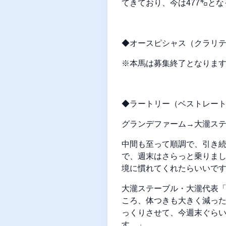
てきており、今は477㌔と
◆オースピシャス（クラリティ
※本馬は募集終了となりま
◆ラートリー（ベストレート2
グランデファーム→大瀧ス
中間も至って順調で、引き
で、週末はさらっと乗りま
境に慣れてくれたらいいです
大瀧ステーブル・大瀧代表
ころ、体つきも大きく減っ
っくりさせて、今週末ぐら
す。」