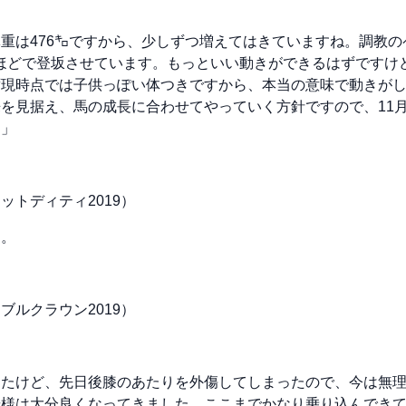
重は476㌔ですから、少しずつ増えてはきていますね。調教
6秒ほどで登坂させています。もっといい動きができるはずです
ず現時点では子供っぽい体つきですから、本当の意味で動きが
を見据え、馬の成長に合わせてやっていく方針ですので、11月
。」
ットディティ2019）
す。
ブルクラウン2019）
したけど、先日後膝のあたりを外傷してしまったので、今は無
歩様は大分良くなってきました。ここまでかなり乗り込んでき