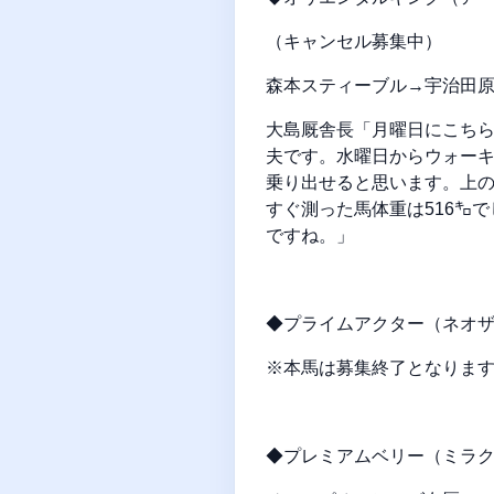
（キャンセル募集中）
森本スティーブル→宇治田
大島厩舎長「月曜日にこち
夫です。水曜日からウォー
乗り出せると思います。上
すぐ測った馬体重は516㌔
ですね。」
◆プライムアクター（ネオザス
※本馬は募集終了となりま
◆プレミアムベリー（ミラクル