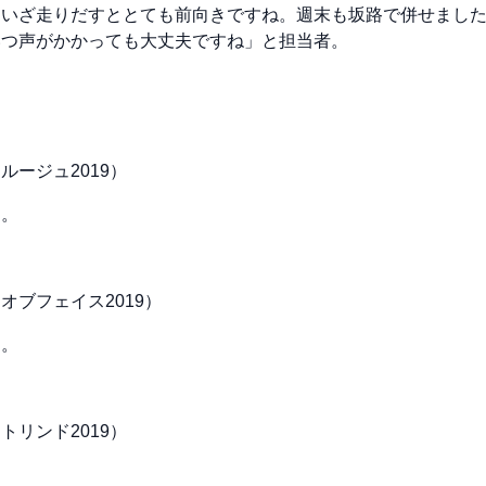
、いざ走りだすととても前向きですね。週末も坂路で併せまし
いつ声がかかっても大丈夫ですね」と担当者。
ージュ2019）
す。
オブフェイス2019）
す。
リンド2019）