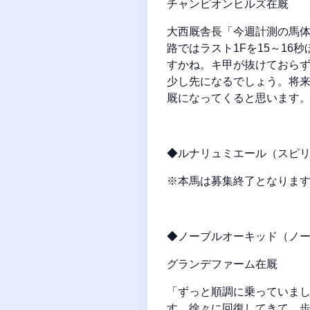
チャンピオンヒルズ在厩
大西厩舎長「今週計測の馬体
路ではラスト1Fを15～1
すかね。キ甲が抜けておら
少し先になるでしょう。将来
厩になってくると思います
◆ルナリュミエール（スピリ
※本馬は募集終了となりま
◆ノーブルオーキッド（ノー
グランデファーム在厩
「ずっと順調に乗っていま
す。徐々に回復してきて、