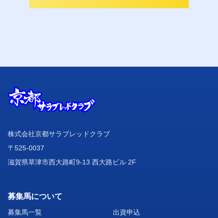
株式会社京都サラブレッドクラブ
〒525-0037
滋賀県草津市西大路町9-13 西大路ビル 2F
募集馬について
募集馬一覧
出資申込