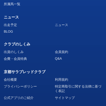
所属馬一覧
ニュース
出走予定
ニュース
BLOG
クラブのしくみ
出資のしくみ
会員規約
Q&A
会費・会員特典
京都サラブレッドクラブ
会社概要
利用規約
プライバシーポリシー
特定商取引に関する法律に基づ
く表記
公式アプリのご紹介
サイトマップ