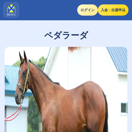
ログイン
入会・出資申込
MENU
ペダラーダ