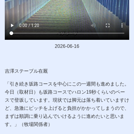
2026-06-16
吉澤ステーブル在厩
「引き続き坂路コースを中心にこの一週間も進めました。
今日（取材日）も坂路コースでハロン19秒くらいのペー
スで登坂しています。現状では脚元は落ち着いていますけ
ど、急激にピッチを上げると負担がかかってしまうので、
まずは順調に乗り込んでいけるように進めたいと思いま
す。」（牧場関係者）