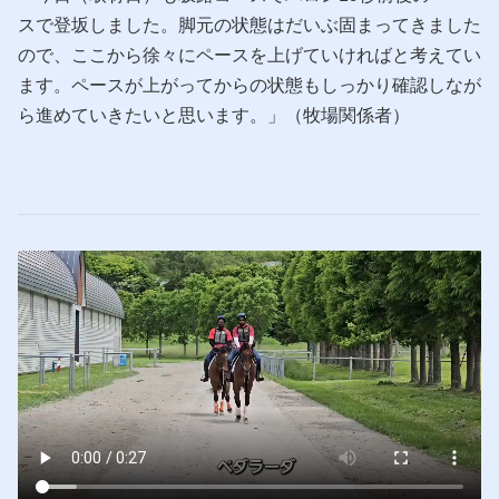
スで登坂しました。脚元の状態はだいぶ固まってきました
ので、ここから徐々にペースを上げていければと考えてい
ます。ペースが上がってからの状態もしっかり確認しなが
ら進めていきたいと思います。」（牧場関係者）