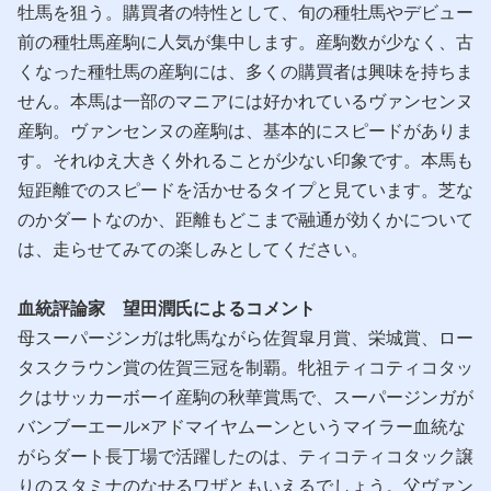
牡馬を狙う。購買者の特性として、旬の種牡馬やデビュー
前の種牡馬産駒に人気が集中します。産駒数が少なく、古
くなった種牡馬の産駒には、多くの購買者は興味を持ちま
せん。本馬は一部のマニアには好かれているヴァンセンヌ
産駒。ヴァンセンヌの産駒は、基本的にスピードがありま
す。それゆえ大きく外れることが少ない印象です。本馬も
短距離でのスピードを活かせるタイプと見ています。芝な
のかダートなのか、距離もどこまで融通が効くかについて
は、走らせてみての楽しみとしてください。
血統評論家 望田潤氏によるコメント
母スーパージンガは牝馬ながら佐賀皐月賞、栄城賞、ロー
タスクラウン賞の佐賀三冠を制覇。牝祖ティコティコタッ
クはサッカーボーイ産駒の秋華賞馬で、スーパージンガが
バンブーエール×アドマイヤムーンというマイラー血統な
がらダート長丁場で活躍したのは、ティコティコタック譲
りのスタミナのなせるワザともいえるでしょう。父ヴァン