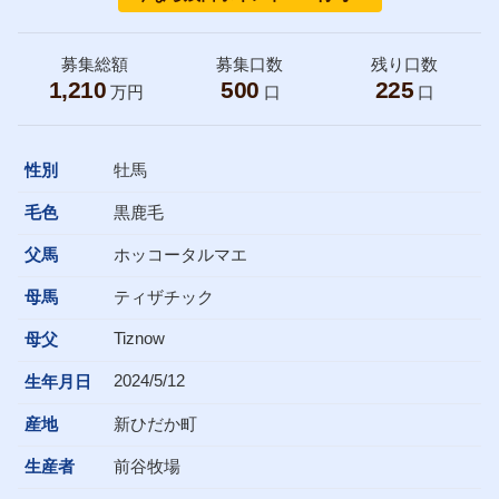
募集総額
募集口数
残り口数
1,210
500
225
万円
口
口
性別
牡馬
毛色
黒鹿毛
父馬
ホッコータルマエ
母馬
ティザチック
Tiznow
母父
2024/5/12
生年月日
産地
新ひだか町
生産者
前谷牧場