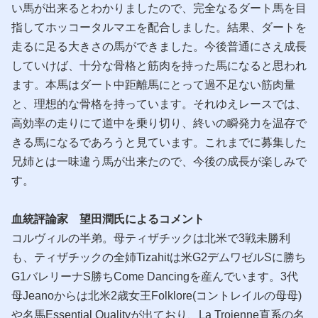
い馬が出来るとわかりましたので、完全なるダート馬を目
指してホッコータルマエを配合しました。結果、ダートを
走るに足る大きさの馬ができました。今後普通にさえ成長
していけば、十分な骨格と筋肉を持った馬になると思われ
ます。本馬はダート中距離馬にとって過不足ない筋肉量
と、理想的な骨格を持っています。それゆえレースでは、
高効率の走りにて道中を乗り切り、終いの瞬発力を温存で
きる馬になるであろうと見ています。これまでに募集した
兄姉とは一味違う馬が出来たので、今後の成長が楽しみで
す。
血統評論家 望田潤氏によるコメント
コルヴィルの半弟。母ティザチックは北米で3戦未勝利
も、ティザチックの全姉Tizahitは米G2デムワゼルSに勝ち
G1バレリーナS勝ちCome Dancingを産んでいます。3代
母Jeanoからは北米2歳女王Folklore(コントレイルの母母)
や名馬Essential Qualityが出ており、La Troienne直系の名