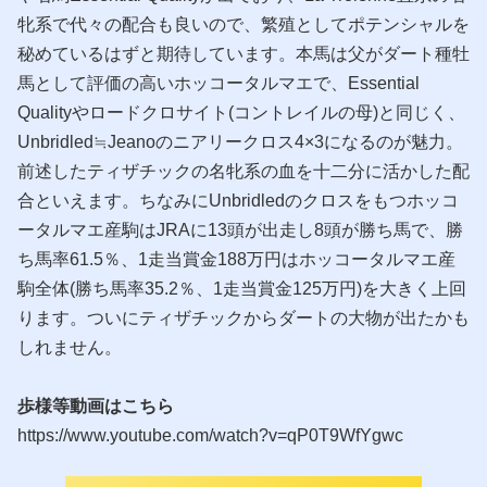
牝系で代々の配合も良いので、繁殖としてポテンシャルを
秘めているはずと期待しています。本馬は父がダート種牡
馬として評価の高いホッコータルマエで、Essential
Qualityやロードクロサイト(コントレイルの母)と同じく、
Unbridled≒Jeanoのニアリークロス4×3になるのが魅力。
前述したティザチックの名牝系の血を十二分に活かした配
合といえます。ちなみにUnbridledのクロスをもつホッコ
ータルマエ産駒はJRAに13頭が出走し8頭が勝ち馬で、勝
ち馬率61.5％、1走当賞金188万円はホッコータルマエ産
駒全体(勝ち馬率35.2％、1走当賞金125万円)を大きく上回
ります。ついにティザチックからダートの大物が出たかも
しれません。
歩様等動画はこちら
https://www.youtube.com/watch?v=qP0T9WfYgwc