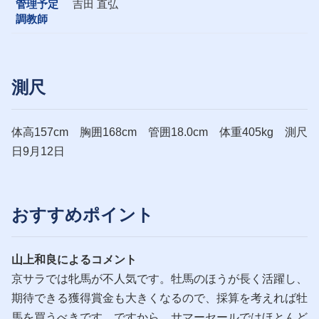
管理予定
吉田 直弘
調教師
測尺
体高157cm 胸囲168cm 管囲18.0cm 体重405kg 測尺
日9月12日
おすすめポイント
山上和良によるコメント
京サラでは牝馬が不人気です。牡馬のほうが長く活躍し、
期待できる獲得賞金も大きくなるので、採算を考えれば牡
馬を買うべきです。ですから、サマーセールではほとんど