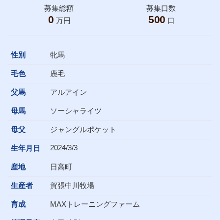
募集総額
募集口数
0
500
万円
口
性別
牝馬
毛色
鹿毛
父馬
アルアイン
母馬
ソーシャライツ
母父
ジャングルポケット
2024/3/3
生年月日
産地
日高町
生産者
賀張中川牧場
育成
MAXトレーニングファーム