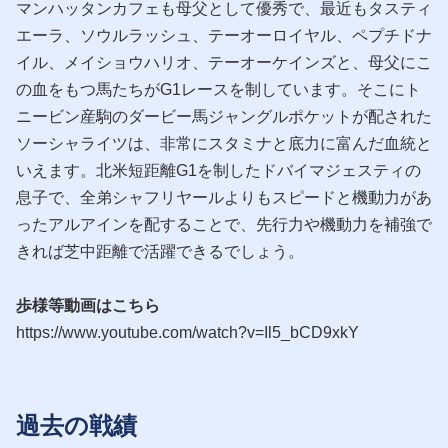
マンハッタンカフェも母父として優秀で、最近もタスティ
エーラ、ソウルラッシュ、テーオーロイヤル、ペプチドナ
イル、メイショウハリオ、テーオーケインズと、母父にこ
の血をもつ馬たちがG1レースを制しています。そこにト
ニービン産駒のダービー馬ジャングルポケットが配された
ソーシャライツは、非常にスタミナと底力に富んだ血統と
いえます。北米短距離G1を制したドバイマジェスティの
息子で、全弟シャフリヤールよりもスピードと機動力があ
ったアルアインを配することで、先行力や機動力を補強で
きれば芝中距離で活躍できるでしょう。
歩様等動画はこちら
https://www.youtube.com/watch?v=Il5_bCD9xkY
過去の戦績