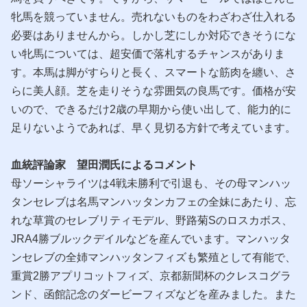
牝馬を競っていません。売れないものをわざわざ仕入れる
必要はありませんから。しかし芝にしか対応できそうにな
い牝馬については、超安価で落札するチャンスがありま
す。本馬は脚がすらりと長く、スマートな筋肉を纏い、さ
らに美人顔。芝を走りそうな雰囲気の良馬です。価格が安
いので、できるだけ2歳の早期から使い出して、能力的に
足りないようであれば、早く見切る方針で考えています。
血統評論家 望田潤氏によるコメント
母ソーシャライツは4戦未勝利で引退も、その母マンハッ
タンセレブは名馬マンハッタンカフェの全妹にあたり、忘
れな草賞のセレブリティモデル、野路菊Sのロスカボス、
JRA4勝ブルックデイルなどを産んでいます。マンハッタ
ンセレブの全姉マンハッタンフィズも繁殖として有能で、
重賞2勝アプリコットフィズ、京都新聞杯のクレスコグラ
ンド、函館記念のダービーフィズなどを産みました。また