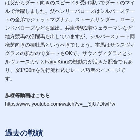
は父からダート向きのスピードを受け継いでダートのマイ
ルで活躍しました。父ヘンリーバローズはシルバーステー
トの全弟でジェットマグナム、ストームサンダー、ローラ
ンドバローズなどを輩出。兵庫優駿2着ウェラーマンなど
地方競馬の活躍馬も出していますが、シルバーステート同
様芝向きの種牡馬というべきでしょう。本馬はサウスヴィ
グラスの肌なのでダートもOKで、サウスヴィグラスとシ
ルヴァースカヤとFairy Kingの機動力が活きた配合でもあ
り、ダ1700mを先行流れ込むレース巧者のイメージで
す。
歩様等動画はこちら
https://www.youtube.com/watch?v=__SjU7DlwPw
過去の戦績