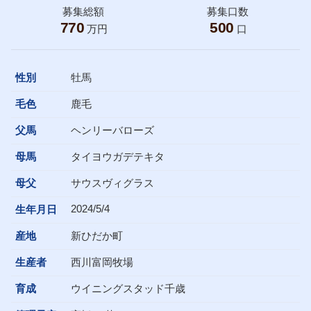
募集総額
募集口数
770
500
万円
口
性別
牡馬
毛色
鹿毛
父馬
ヘンリーバローズ
母馬
タイヨウガデテキタ
母父
サウスヴィグラス
2024/5/4
生年月日
産地
新ひだか町
生産者
西川富岡牧場
育成
ウイニングスタッド千歳