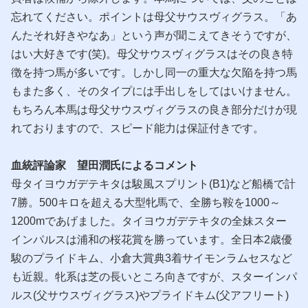
忘れてください。ポイントは母父サウスヴィグラス。「あ
んたそれ好きやなあ」という声が聞こえてきそうですが、
はい大好きです(笑)。母父サウスヴィグラスはその良き特
徴を持つ馬が多いです。しかし同一の重大な欠陥を持つ馬
もまた多く、そのタイプには手出しをしてはいけません。
もちろん本馬は母父サウスヴィグラスの良き部分だけが現
れておりますので、スピード能力は保証付きです。
血統評論家 望田潤氏によるコメント
母タイヨウガデテキタは駿風スプリント(B1)など船橋で計
7勝。500キロを超える大型牝馬で、全勝ち鞍を1000～
1200mであげました。タイヨウガデテキタの全妹スター
インパルスは浦和の桜花賞を勝っています。全日本2歳優
駿のプライドキム、小倉大賞典3着サイモンラムセスなど
も近親。牝系は芝の長いところ向きですが、スターインパ
ルス(父サウスヴィグラス)やプライドキム(父アフリート)