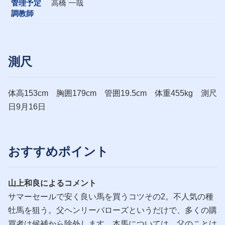
管理予定
高橋 一哉
調教師
測尺
体高153cm 胸囲179cm 管囲19.5cm 体重455kg 測尺
日9月16日
おすすめポイント
山上和良によるコメント
サマーセールで安く良い馬を買うコツその2。不人気の種
牡馬を狙う。父ヘンリーバローズというだけで、多くの購
買者は候補から除外します。本馬については、父のことは