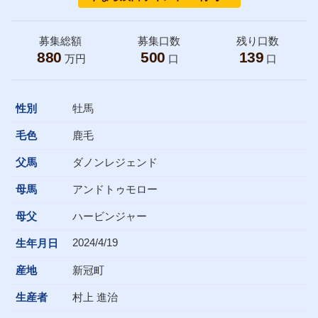
募集総額
募集口数
残り口数
880
500
139
万円
口
口
性別
牡馬
毛色
鹿毛
父馬
ダノンレジェンド
母馬
アンドトゥモロー
母父
ハービンジャー
2024/4/19
生年月日
産地
新冠町
生産者
村上 進治