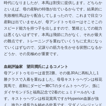
時代になりましたが、本馬は割安に提供します。どちらか
といえば、母の産駒の特徴が出ているからです。結果的に
失敗種牡馬ばかり配合してしまったので、これまで目立つ
産駒は出ていませんが、母アンドトゥモローはそこそこの
スピード能力を持つ子を出しますので、繁殖としての能力
は悪くないはずです。本馬は飛節に力がなく、それが最大
の難点です。トレーニングを重ねていくうちに丈夫になっ
ていくはずなので、父譲りの筋力を生かせる状態になるか
どうか、その見極めが重要です。
血統評論家 望田潤氏によるコメント
母アンドトゥモローは道営2勝。その後JRAに再転入し1
勝クラスで入着を重ねました。母母キストゥヘヴンは桜花
賞馬で、産駒にダービー卿CTのタイムトゥヘヴン、孫に
ダイヤモンドSと福島記念で2着のヒュミドールがいま
す。キストゥヘヴンは桜花賞馬ですがHyperion血脈が強
く、地力と成長力を秘める牝系です。父ダノンレジェンド