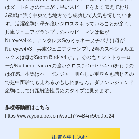
はダート向きの仕上がり早いスピードをよく伝えており、
2歳戦に強く中央でも地方でも成功して人気を博していま
す。活躍産駒は母が強いクロスをもっていることが多く、
兵庫ジュニアグランプリのハッピーマンは母が
Nureyev4×4、アンタレスSのミッキーヌチバナは母が
Nureyev4×3、兵庫ジュニアグランプリ2着のスペシャルエ
ックスは母がStorm Bird4×4です。その点アンドトゥモロ
ーがNorthern Dancerの強いクロス(5･5･6･7×4･5)をもつの
は好感。本馬はハービンジャー肌らしい重厚さも感じるの
で芝中距離でも走れるかもしれません。ダノンレジェンド
産駒にしては距離適性長めのタイプに見えます。
歩様等動画はこちら
https://www.youtube.com/watch?v=B4m50d0pJ24
出資を申し込む